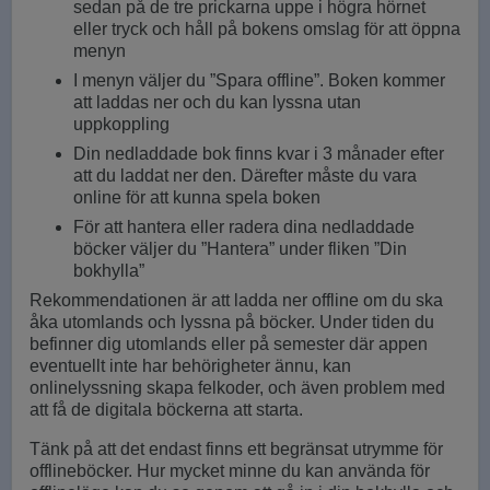
sedan på de tre prickarna uppe i högra hörnet
eller tryck och håll på bokens omslag för att öppna
menyn
I menyn väljer du ”Spara offline”. Boken kommer
att laddas ner och du kan lyssna utan
uppkoppling
Din nedladdade bok finns kvar i 3 månader efter
att du laddat ner den. Därefter måste du vara
online för att kunna spela boken
För att hantera eller radera dina nedladdade
böcker väljer du ”Hantera” under fliken ”Din
bokhylla”
Rekommendationen är att ladda ner offline om du ska
åka utomlands och lyssna på böcker. Under tiden du
befinner dig utomlands eller på semester där appen
eventuellt inte har behörigheter ännu, kan
onlinelyssning skapa felkoder, och även problem med
att få de digitala böckerna att starta.
Tänk på att det endast finns ett begränsat utrymme för
offlineböcker. Hur mycket minne du kan använda för