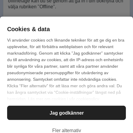
offlineläge kan du se genom att gå in i din bokhylla och
välja rubriken "Offline".
Tillbaka till Bokus
Cookies & data
Vi använder cookies och liknande tekniker för att ge dig en bra
Kontakta oss!
upplevelse, för att förbättra webbplatsen och för relevant
marknadsföring. Genom att klicka ”Jag godkänner” samtycker
Mejla via vårt kontaktformulär
du till användning av cookies, att din IP-adress och enhetsinfo
blir synliga för våra partner, samt att våra partner använder
Ring på 010-741 98 00
pseudonymiserade personuppgifter för utvärdering av
annonsering. Samtycket omfattar inte nödvändiga cookies.
Vi har öppet vardagar 08:00 - 16:00
Klicka “Fler alternativ” för att läsa mer och göra andra val. Du
kan ångra samtycket via “Cookie-inställningar” längst ned på
hemsidan. Läs mer om cookies i vår
cookiepolicy
Jag godkänner
Sök
Svar på vanliga frågor
Fler alternativ