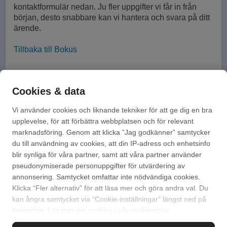
kontaktformulär nedan.
Ju fler uppgifter vi får in från
början, desto snabbare kan vi hantera och svara på ditt
ärende.
Tillbaka till Bokus
Kontakta oss!
Cookies & data
Mejla via vårt kontaktformulär
Vi använder cookies och liknande tekniker för att ge dig en bra
upplevelse, för att förbättra webbplatsen och för relevant
Ring oss på 010-741 98 20
marknadsföring. Genom att klicka ”Jag godkänner” samtycker
du till användning av cookies, att din IP-adress och enhetsinfo
Vi har öppet vardagar 08:00 - 16:00
blir synliga för våra partner, samt att våra partner använder
pseudonymiserade personuppgifter för utvärdering av
annonsering. Samtycket omfattar inte nödvändiga cookies.
Klicka “Fler alternativ” för att läsa mer och göra andra val. Du
kan ångra samtycket via “Cookie-inställningar” längst ned på
hemsidan. Läs mer om cookies i vår
cookiepolicy