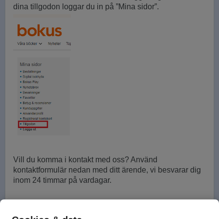
dina tillgodon loggar du in på ”Mina sidor”.
Vill du komma i kontakt med oss? Använd
kontaktformulär nedan med ditt ärende,
vi besvarar dig
inom 24 timmar på vardagar.
Tillbaka till Bokus