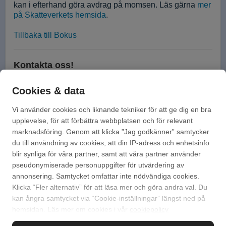
kan i efterhand göra avdrag på momsen. Läs gärna 
mer 
på Skatteverkets hemsida
.
Tillbaka till Bokus
Kontakta oss!
Mejla via vårt kontaktformulär
Cookies & data
Ring oss på 010-741 98 20
Vi använder cookies och liknande tekniker för att ge dig en bra
upplevelse, för att förbättra webbplatsen och för relevant
Vi har öppet vardagar 08:00 - 16:00
marknadsföring. Genom att klicka ”Jag godkänner” samtycker
du till användning av cookies, att din IP-adress och enhetsinfo
blir synliga för våra partner, samt att våra partner använder
pseudonymiserade personuppgifter för utvärdering av
annonsering. Samtycket omfattar inte nödvändiga cookies.
Klicka “Fler alternativ” för att läsa mer och göra andra val. Du
kan ångra samtycket via “Cookie-inställningar” längst ned på
hemsidan. Läs mer om cookies i vår
cookiepolicy