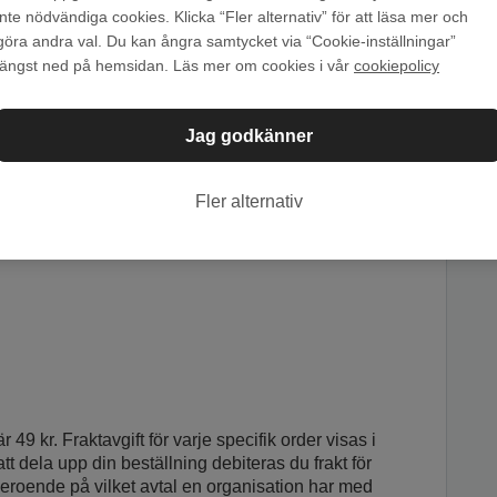
inte nödvändiga cookies. Klicka “Fler alternativ” för att läsa mer och
inns information om hur lång tid det normalt tar
göra andra val. Du kan ångra samtycket via “Cookie-inställningar”
kickas inom" på bokens artikelsida.
På den angivna
längst ned på hemsidan. Läs mer om cookies i vår
cookiepolicy
ostens eller DSV frakttid från vårt lager till dig.
Jag godkänner
ng tillkommer 2 vardagar på den totala
.
Fler alternativ
 49 kr. Fraktavgift för varje specifik order visas i
att dela upp din beställning debiteras du frakt för
beroende på vilket avtal en organisation har med