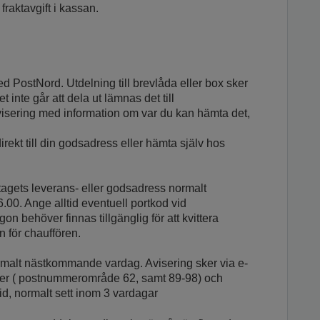
fraktavgift i kassan.
 PostNord. Utdelning till brevlåda eller box sker
nte går att dela ut lämnas det till
visering med information om var du kan hämta det,
irekt till din godsadress eller hämta själv hos
retagets leverans- eller godsadress normalt
0. Ange alltid eventuell portkod vid
gon behöver finnas tillgänglig för att kvittera
n för chauffören.
normalt nästkommande vardag. Avisering sker via e-
order ( postnummerområde 62, samt 89-98) och
d, normalt sett inom 3 vardagar