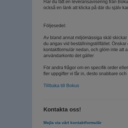
Har du fått en leveransavisering från Boku
också en länk att klicka på där du själv k
Följesedel:
Av bland annat miljömässiga skäl skickar v
du angav vid beställningstillfället. Önskar 
kontaktformulär nedan, och glöm inte att 
användarkonto det gäller
För andra frågor om en specifik order ell
fler uppgifter vi får in, desto snabbare oc
Tillbaka till Bokus
Kontakta oss!
Mejla via vårt kontaktformulär