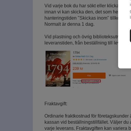
Vid varje bok du har sökt eller klickat på f
innan vi kan skicka den, det som heter "S
hanteringstiden "Skickas inom" tillkommer p
Normalt är denna 1 dag.
Vid plastning och övrig biblioteksutrustni
leveranstiden, från beställning till leverans
Fraktavgift:
Ordinarie fraktkostnad för företagskunder är
kassan vid beställningstillfället. Väljer du 
varje leverans. Fraktavgiften kan variera 