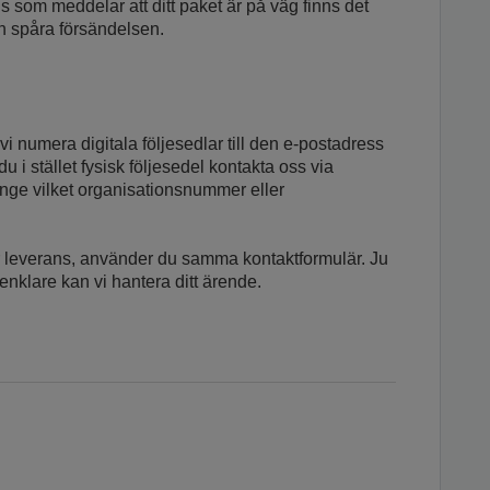
s som meddelar att ditt paket är på väg finns det
an spåra försändelsen.
i numera digitala följesedlar till den e-postadress
du i stället fysisk följesedel kontakta oss via
ange vilket organisationsnummer eller
er leverans, använder du samma kontaktformulär. Ju
h enklare kan vi hantera ditt ärende.