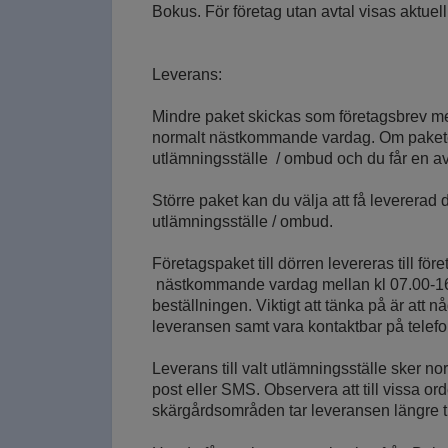
Bokus. För företag utan avtal visas aktuell 
Leverans:
Mindre paket skickas som företagsbrev med
normalt nästkommande vardag. Om paketet i
utlämningsställe / ombud och du får en a
Större paket kan du välja att få levererad d
utlämningsställe / ombud.
Företagspaket till dörren levereras till fö
nästkommande vardag mellan kl 07.00-16.0
beställningen. Viktigt att tänka på är att nå
leveransen samt vara kontaktbar på telefo
Leverans till valt utlämningsställe sker 
post eller SMS. Observera att till vissa 
skärgårdsområden tar leveransen längre ti