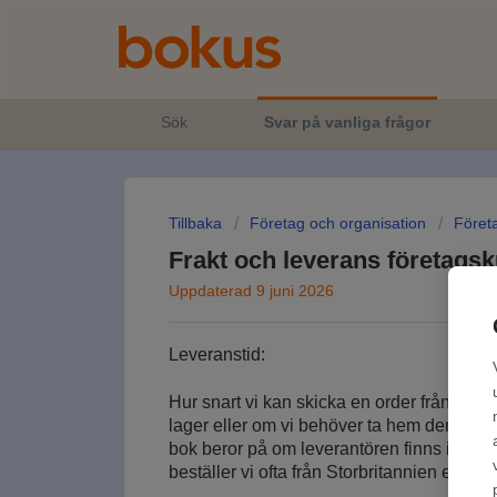
Sök
Svar på vanliga frågor
Tillbaka
Företag och organisation
Föret
Frakt och leverans företags
Uppdaterad 9 juni 2026
Leveranstid:
Hur snart vi kan skicka en order från oss 
lager eller om vi behöver ta hem dem från
bok beror på om leverantören finns i Sveri
beställer vi ofta från Storbritannien eller 