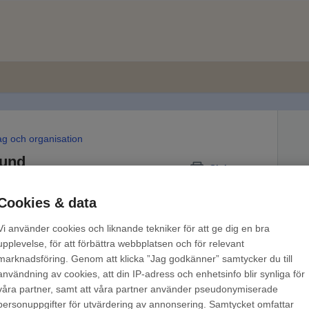
ag och organisation
kund
Skriv ut
Cookies & data
Vi använder cookies och liknande tekniker för att ge dig en bra
upplevelse, för att förbättra webbplatsen och för relevant
beror på om vi har böckerna du beställer på eget
marknadsföring. Genom att klicka ”Jag godkänner” samtycker du till
 leverantör.
Hur lång tid det tar för oss att få hem en
användning av cookies, att din IP-adress och enhetsinfo blir synliga för
ge eller inte. Böcker som inte är på svenska
våra partner, samt att våra partner använder pseudonymiserade
USA
personuppgifter för utvärdering av annonsering. Samtycket omfattar