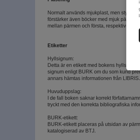
Normalt används mjukplast, men styvplas
förstärker även böcker med mjuk pärm på 
mellan pärmen och första, respektive sista
Etiketter
Hyllsignum:
Detta är en etikett med bokens hyllsignu
signum enligt BURK om du som kund prenum
annars hämtas informationen från LIBRIS.
Huvuduppslag:
I de fall boken saknar korrekt författarna
tryckt med den korrekta bibliografiska inf
BURK-etikett:
BURK-etikett placeras på utsidan av pärm
katalogiserad av BTJ.