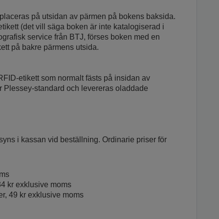
 placeras på utsidan av pärmen på bokens baksida.
ett (det vill säga boken är inte katalogiserad i
liografisk service från BTJ, förses boken med en
kett på bakre pärmens utsida.
RFID-etikett som normalt fästs på insidan av
er Plessey-standard och levereras oladdade
 syns i kassan vid beställning. Ordinarie priser för
oms
 34 kr exklusive moms
er, 49 kr exklusive moms