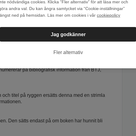
inte nödvändiga cookies. Klicka “Fler alternativ” för att läsa mer och
göra andra val. Du kan ångra samtycket via “Cookie-inställningar”
t används om vi bedömer det som lämpligare. Vi
längst ned på hemsidan. Läs mer om cookies i vår
cookiepolicy
insidan genom att sätta en smalare plastremsa
, sidan i boken.
Jag godkänner
Fler alternativ
m som sätts under plasten på bokens rygg; SAB-
ererar på bibliografisk information från BTJ,
mn och titel på ryggen ersätts denna med en strimla
ormationen.
en. Den sätts endast på om boken har hunnit bli