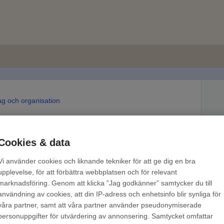
ag och organisation
Skriv ut
Cookies & data
ll i denna tjänst,
läs mer här
Vi använder cookies och liknande tekniker för att ge dig en bra
upplevelse, för att förbättra webbplatsen och för relevant
ud, men avtals- och kundspecifika anpassningar och
marknadsföring. Genom att klicka ”Jag godkänner” samtycker du till
etiketter eller egna etiketter.
användning av cookies, att din IP-adress och enhetsinfo blir synliga för
våra partner, samt att våra partner använder pseudonymiserade
personuppgifter för utvärdering av annonsering. Samtycket omfattar