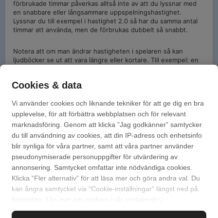
förbrukade timmar påverkas alltså inte av att du lyssnar med
en snabbare eller långsammare uppspelningshastighet.
Lyssnar du till exempel i hastighet 2.0 så har du samma antal
timmar att använda, men de förbrukas dubbelt så snabbt.
Notera att om man ändrar hastigheten i spelaren så kan
ljudböcker se ut att vara längre eller kortare. Till exempel: en
ljudbok som är 20 timmar ser ut att vara 10 timmar om man
lyssnar i hastighet 2.0, men din förbrukade tid baseras alltid på
Cookies & data
normalhastigheten, 1.0.
Vi använder cookies och liknande tekniker för att ge dig en bra
Kontakta oss!
upplevelse, för att förbättra webbplatsen och för relevant
marknadsföring. Genom att klicka ”Jag godkänner” samtycker
Mejla via vårt kontaktformulär
du till användning av cookies, att din IP-adress och enhetsinfo
blir synliga för våra partner, samt att våra partner använder
Ring på 010-741 98 00
pseudonymiserade personuppgifter för utvärdering av
annonsering. Samtycket omfattar inte nödvändiga cookies.
Vi har öppet vardagar 08:00 - 16:00
Klicka “Fler alternativ” för att läsa mer och göra andra val. Du
kan ångra samtycket via “Cookie-inställningar” längst ned på
hemsidan. Läs mer om cookies i vår
cookiepolicy