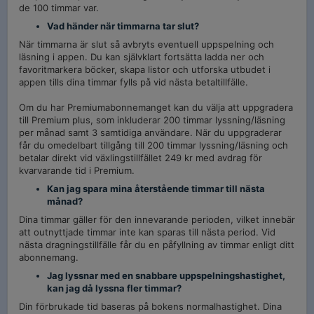
de 100 timmar var.
Vad händer när timmarna tar slut?
När timmarna är slut så avbryts eventuell uppspelning och
läsning i appen. Du kan självklart fortsätta ladda ner och
favoritmarkera böcker, skapa listor och utforska utbudet i
appen tills dina timmar fylls på vid nästa betaltillfälle.
Om du har Premiumabonnemanget kan du välja att uppgradera
till Premium plus, som inkluderar 200 timmar lyssning/läsning
per månad samt 3 samtidiga användare. När du uppgraderar
får du omedelbart tillgång till 200 timmar lyssning/läsning och
betalar direkt vid växlingstillfället 249 kr med avdrag för
kvarvarande tid i Premium.
Kan jag spara mina återstående timmar till nästa
månad?
Dina timmar gäller för den innevarande perioden, vilket innebär
att outnyttjade timmar inte kan sparas till nästa period. Vid
nästa dragningstillfälle får du en påfyllning av timmar enligt ditt
abonnemang.
Jag lyssnar med en snabbare uppspelningshastighet,
kan jag då lyssna fler timmar?
Din förbrukade tid baseras på bokens normalhastighet. Dina