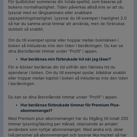
För ljudböcker summeras din totala speltid, som baseras på
bokens normalhastighet. Tiden påverkas alltså inte av att du
lyssnar med en långsammare eller snabbare
uppspelningshastighet.
Lyssnar du till exempel i hastighet 2.0
så har du samma antal timmar att använda, men de förbrukas
dubbelt så snabbt.
Om du till exempel spolar eller hoppar mellan bokmärken i
boken så inkluderas inte den tiden i beräkningen. Du kan se
dina återstående timmar under "Profil" i appen.
Hur beräknas min förbrukade tid när jag läser?
För e-böcker beräknas din tid utifrån den faktiska tid du
spenderar i boken. Om du till exempel spolar, bläddrar snabbt
eller hoppar mellan kapitel i boken så inkluderas inte den tiden
i beräkningen.
Du kan se dina återstående timmar under "Profil" i appen.
Hur beräknas förbrukade timmar för Premium Plus-
abonnemanget?
Med Premium plus-abonnemanget har du tillgång till totalt 200
timmar lyssning/läsning per månad, oberoende av antalet
användare som nyttjar abonnemanget. Med andra ord, delar
två personer på abonnemanget och lyssnar lika mycket så har