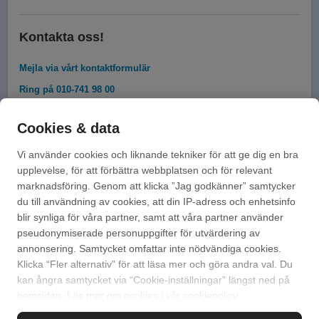
Kontakta oss!
Mejla via vårt kontaktformulär
Ring på 010-741 98 00
Vi har öppet vardagar 08:00 - 16:00
Cookies & data
Vi använder cookies och liknande tekniker för att ge dig en bra
upplevelse, för att förbättra webbplatsen och för relevant
marknadsföring. Genom att klicka ”Jag godkänner” samtycker
du till användning av cookies, att din IP-adress och enhetsinfo
blir synliga för våra partner, samt att våra partner använder
pseudonymiserade personuppgifter för utvärdering av
annonsering. Samtycket omfattar inte nödvändiga cookies.
Klicka “Fler alternativ” för att läsa mer och göra andra val. Du
kan ångra samtycket via “Cookie-inställningar” längst ned på
hemsidan. Läs mer om cookies i vår
cookiepolicy