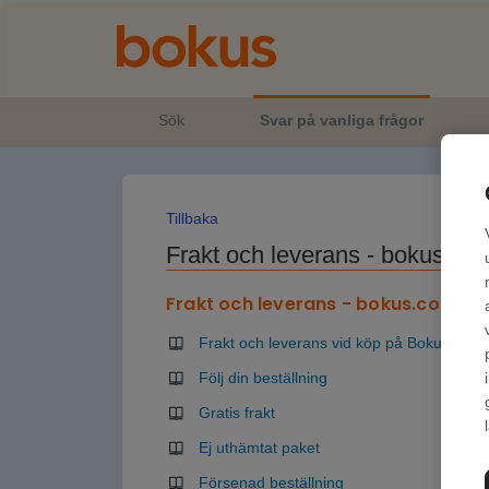
Sök
Svar på vanliga frågor
Tillbaka
Frakt och leverans - bokus.co
Frakt och leverans - bokus.com
6
Frakt och leverans vid köp på Bokus.com
Följ din beställning
Gratis frakt
Ej uthämtat paket
Försenad beställning