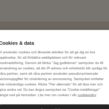
Cookies & data
Vi använder cookies och liknande tekniker för att ge dig en bra
m
upplevelse, för att förbättra webbplatsen och för relevant
marknadsföring. Genom att klicka ”Jag godkänner” samtycker du till
användning av cookies, att din IP-adress och enhetsinfo blir synliga för
våra partner, samt att våra partner använder pseudonymiserade
personuppgifter för utvärdering av annonsering. Samtycket omfattar
inte nödvändiga cookies. Klicka “Fler alternativ” för att läsa mer och
göra andra val. Du kan ångra samtycket via “Cookie-inställningar”
längst ned på hemsidan. Läs mer om cookies i vår
cookiepolicy