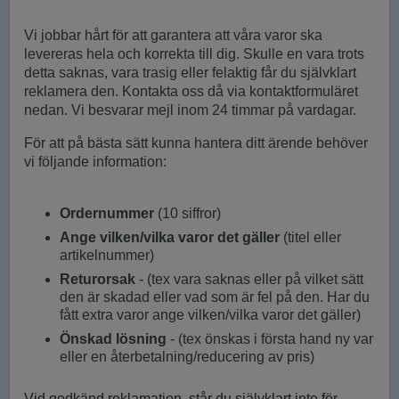
Vi jobbar hårt för att garantera att våra varor ska
levereras hela och korrekta till dig. Skulle en vara trots
detta saknas, vara trasig eller felaktig får du självklart
reklamera den. Kontakta oss då via kontaktformuläret
nedan. Vi besvarar mejl inom 24 timmar på vardagar.
För att på bästa sätt kunna hantera ditt ärende behöver
vi följande information:
Ordernummer
(10 siffror)
Ange vilken/vilka varor det gäller
(titel eller
artikelnummer)
Returorsak
- (tex vara saknas eller på vilket sätt
den är skadad eller vad som är fel på den. Har du
fått extra varor ange vilken/vilka varor det gäller)
Önskad lösning
- (tex önskas i första hand ny var
eller en återbetalning/reducering av pris)
Vid godkänd reklamation, står du självklart inte för