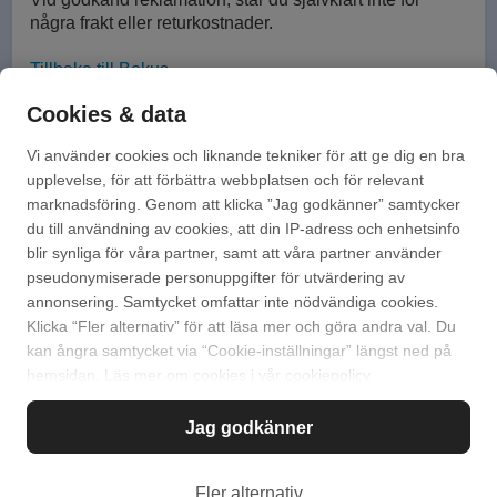
några frakt eller returkostnader.
Tillbaka till Bokus
Cookies & data
Vi använder cookies och liknande tekniker för att ge dig en bra
Kontakta oss!
upplevelse, för att förbättra webbplatsen och för relevant
marknadsföring. Genom att klicka ”Jag godkänner” samtycker
Mejla via vårt kontaktformulär
du till användning av cookies, att din IP-adress och enhetsinfo
blir synliga för våra partner, samt att våra partner använder
Ring på 010-741 98 00
pseudonymiserade personuppgifter för utvärdering av
annonsering. Samtycket omfattar inte nödvändiga cookies.
Vi har öppet vardagar 08:00 - 16:00
Klicka “Fler alternativ” för att läsa mer och göra andra val. Du
kan ångra samtycket via “Cookie-inställningar” längst ned på
hemsidan. Läs mer om cookies i vår
cookiepolicy
Jag godkänner
Sök
Svar på vanliga frågor
Fler alternativ