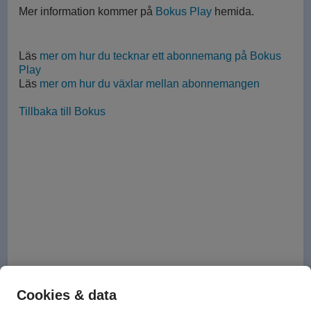
Mer information kommer på
Bokus Play
hemida.
Läs
mer om hur du tecknar ett abonnemang på Bokus
Play
Läs
mer om hur du växlar mellan abonnemangen
Tillbaka till Bokus
Cookies & data