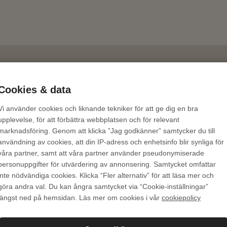
Cookies & data
.com
Frakt och leverans - classic.bokus.com
Vi använder cookies och liknande tekniker för att ge dig en bra
upplevelse, för att förbättra webbplatsen och för relevant
Skriv ut
marknadsföring. Genom att klicka ”Jag godkänner” samtycker du till
användning av cookies, att din IP-adress och enhetsinfo blir synliga för
våra partner, samt att våra partner använder pseudonymiserade
il och vill göra en retur, kan du enkelt använda dig
personuppgifter för utvärdering av annonsering. Samtycket omfattar
inte nödvändiga cookies. Klicka “Fler alternativ” för att läsa mer och
göra andra val. Du kan ångra samtycket via “Cookie-inställningar”
längst ned på hemsidan. Läs mer om cookies i vår
cookiepolicy