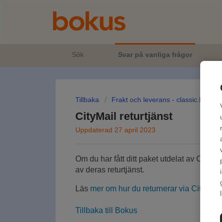
Sök
Svar på vanliga frågor
Tillbaka
Frakt och leverans - classic.bokus
CityMail returtjänst
Uppdaterad 27 april 2023
Om du har fått ditt paket utdelat av CityMa
av deras returtjänst.
Läs
mer om hur du returnerar via CityMail
.
Tillbaka till Bokus