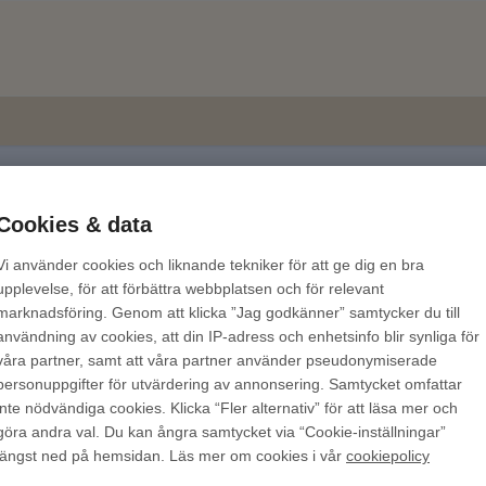
com
Beställa
Cookies & data
nstider
Vi använder cookies och liknande tekniker för att ge dig en bra
Skriv ut
upplevelse, för att förbättra webbplatsen och för relevant
marknadsföring. Genom att klicka ”Jag godkänner” samtycker du till
användning av cookies, att din IP-adress och enhetsinfo blir synliga för
r det den
med längst hanteringstid som styr hela
våra partner, samt att våra partner använder pseudonymiserade
öcker med beräknad leverans längre fram i tiden,
personuppgifter för utvärdering av annonsering. Samtycket omfattar
om styr beställningen.
inte nödvändiga cookies. Klicka “Fler alternativ” för att läsa mer och
göra andra val. Du kan ångra samtycket via “Cookie-inställningar”
, lägg förbokningen eller boken med lång
längst ned på hemsidan. Läs mer om cookies i vår
cookiepolicy