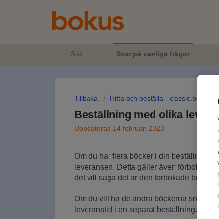
Sök
Svar på vanliga frågor
Tillbaka
Hitta och beställa - classic.bokus.
Beställning med olika levera
Uppdaterad 14 februari 2023
Om du har flera böcker i din beställning ä
leveransen.
Detta gäller även förbokade b
det vill säga det är den förbokade boken s
Om du vill ha de andra böckerna snabbare
leveranstid i en separat beställning.