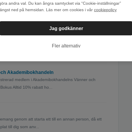
r att ladda ned och lyssna på böcker utomlands. Men tänk
göra andra val. Du kan ångra samtycket via “Cookie-inställningar”
ter om du använder...
längst ned på hemsidan. Läs mer om cookies i vår
cookiepolicy
Jag godkänner
lay*
 har fått för Bokus Play: Surfa in på Bokus och klicka dig
Fler alternativ
...
 och Akademibokhandeln
istrerad medlem i Akademibokhandelns Vänner och
Bokus Alltid 10% rabatt ho...
emang genom att starta ett till en annan person, då ett
at till dig som anv...