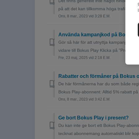
Det finns generellt inte något hinder fö
på att det kan tillkomma höga trafikavgif
Ons, 8 mar., 2023 vid 3:28 E.M.
Använda kampanjkod på Bokus P
Gör så här för att utnyttja kampanjkod du
vidare till Bokus Play Klicka på "Prova fritt
Fre, 23 maj, 2025 vid 2:18 E.M.
Rabatter och förmåner på Bokus
De här förmånerna har du som både reg
Bokus Play-abonnent: Alltid 5% rabatt på 
Ons, 8 mar., 2023 vid 3:42 E.M.
Ge bort Bokus Play i present?
Du kan inte ge bort ett Bokus Play-abonn
tecknat abonnemang automatiskt blir koppl