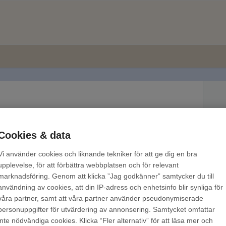
Cookies & data
lay
Vi använder cookies och liknande tekniker för att ge dig en bra
är: Välj den bok du vill lyssna på eller läsa och tryck sedan
upplevelse, för att förbättra webbplatsen och för relevant
er tr...
marknadsföring. Genom att klicka ”Jag godkänner” samtycker du till
användning av cookies, att din IP-adress och enhetsinfo blir synliga för
våra partner, samt att våra partner använder pseudonymiserade
personuppgifter för utvärdering av annonsering. Samtycket omfattar
utomlands på Bokus Play
inte nödvändiga cookies. Klicka “Fler alternativ” för att läsa mer och