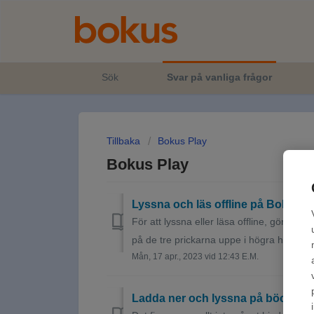
Sök
Svar på vanliga frågor
Tillbaka
Bokus Play
Bokus Play
Lyssna och läs offline på Bokus P
För att lyssna eller läsa offline, gör så h
på de tre prickarna uppe i högra hörnet ell
Mån, 17 apr., 2023 vid 12:43 E.M.
Ladda ner och lyssna på böcker 